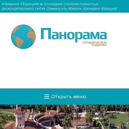
«Название «Франция» за последние столетия полностью
дискредитировало себя»
(Эммануэль Макрон, президент Франции)
Открыть меню