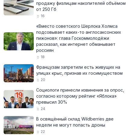
продажу физлицам накопителей объёмом
от 250 Гб
16
«Вместо советского Шерлока Холмса
подсовывает каких-то англосаксонских
пижонов»: глава Госкоммолодёжи
рассказал, как интернет обманывает
россиян
18
Французам запретили есть живущих на
улицах крыс, признав их госимуществом
20
Социологи принесли извинения за опрос,
согласно которому рейтинг «Яблока»
превысил 30%
24
В освящённый склад Wildberries две
недели не могут попасть дроны
22