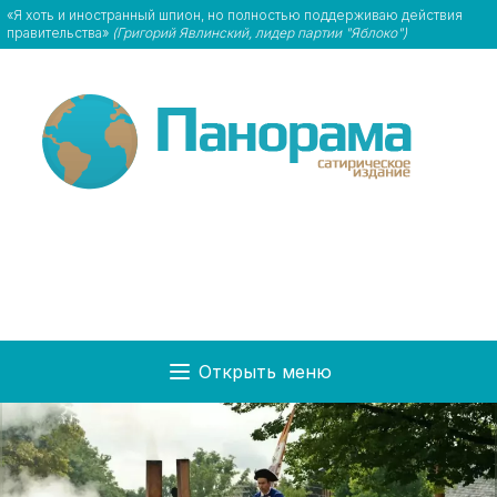
«Я хоть и иностранный шпион, но полностью поддерживаю действия
правительства»
(Григорий Явлинский, лидер партии "Яблоко")
Открыть меню