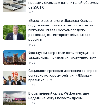
продажу физлицам накопителей объёмом
от 250 Гб
24
«Вместо советского Шерлока Холмса
подсовывает каких-то англосаксонских
пижонов»: глава Госкоммолодёжи
рассказал, как интернет обманывает
россиян
25
Французам запретили есть живущих на
улицах крыс, признав их госимуществом
22
Социологи принесли извинения за опрос,
согласно которому рейтинг «Яблока»
превысил 30%
28
В освящённый склад Wildberries две
недели не могут попасть дроны
22