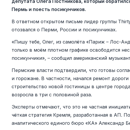
депутата Олега Постникова, который обратилс
Пермь и поесть посикунчиков.
В ответном открытом письме лидер группы Thirt
отозвался о Перми, России и посикунчиках.
«Пишу тебе, Олег, из самолёта «Париж – Лос-Анд
только в моём плотном графике освободится нес
посикунчики», – сообщил американский музыкант
Пермские власти подтвердили, что готовы согла
и горожане. В частности, начался ремонт дороги
строительство новой гостиницы в центре города
возросла в три с половиной раза.
Эксперты отмечают, что это не частная инициати
чёткая стратегия Кремля, разработанная в АП. П
аналитического единого бюро «КА» Александр Б