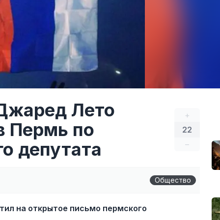
: Джаред Лето
+
в Пермь по
22
о депутата
–
Общество
тил на открытое письмо пермского