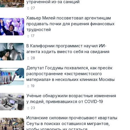
утраченной из-за санкций
27
Хавьер Милей посоветовал аргентинцам
продавать почки для решения финансовых
трудностей
17
В Калифорнии программист научил ИИ-
агента ходить вместо себя на свидания
28
Депутат Госдумы похвалился, как пресёк
распространение «экстремистского
материала» в нескольких клиниках Москвы
19
Учёные обнаружили возрастные изменения
у людей, прививавшихся от COVID-19
23
Испанские силовики прочёсывают кварталы
Сеуты в поисках оставшихся мигрантов,
чтобы уговорить их остаться