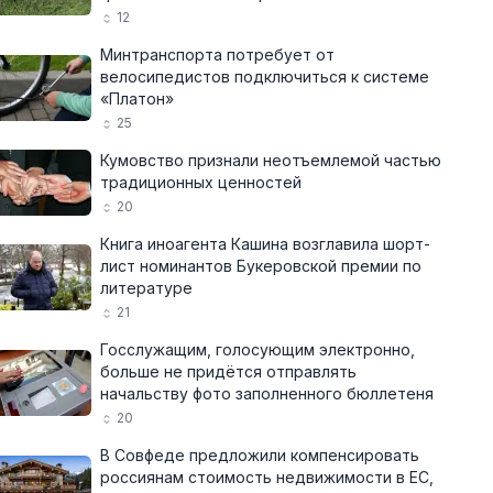
12
Минтранспорта потребует от
велосипедистов подключиться к системе
«Платон»
25
Кумовство признали неотъемлемой частью
традиционных ценностей
20
Книга иноагента Кашина возглавила шорт-
лист номинантов Букеровской премии по
литературе
21
Госслужащим, голосующим электронно,
больше не придётся отправлять
начальству фото заполненного бюллетеня
20
В Совфеде предложили компенсировать
россиянам стоимость недвижимости в ЕС,