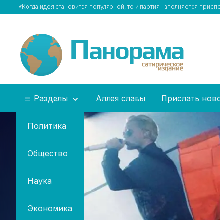
«Когда идея становится популярной, то и партия наполняется прис
Разделы
Аллея славы
Прислать нов
Политика
Общество
Наука
Экономика