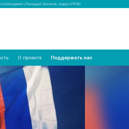
пособленцами»
(Геннадий Зюганов, лидер КПРФ)
ость
О проекте
Поддержать нас