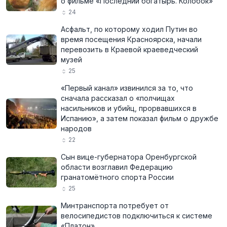
о фильме «Последний богатырь. Колобок»
24
Асфальт, по которому ходил Путин во
время посещения Красноярска, начали
перевозить в Краевой краеведческий
музей
25
«Первый канал» извинился за то, что
сначала рассказал о «полчищах
насильников и убийц, прорвавшихся в
Испанию», а затем показал фильм о дружбе
народов
22
Сын вице-губернатора Оренбургской
области возглавил Федерацию
гранатомётного спорта России
25
Минтранспорта потребует от
велосипедистов подключиться к системе
«Платон»