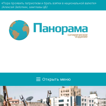
«Пора проявить патриотизм и брать взятки в национальной валюте»
(Алексей Заботкин, замглавы ЦБ)
Открыть меню