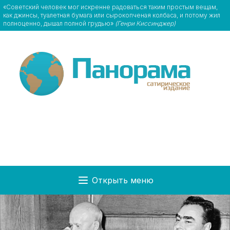
«Советский человек мог искренне радоваться таким простым вещам,
как джинсы, туалетная бумага или сырокопченая колбаса, и потому жил
полноценно, дышал полной грудью»
(Генри Киссинджер)
Открыть меню