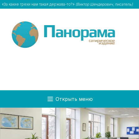
«За какие грехи нам такая держава-то?»
(Виктор Шендерович, писатель)
Открыть меню