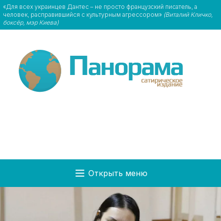
«Для всех украинцев Дантес – не просто французский писатель, а
человек, расправившийся с культурным агрессором»
(Виталий Кличко,
боксёр, мэр Киева)
Открыть меню