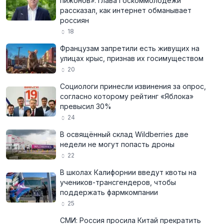
пижонов»: глава Госкоммолодёжи
рассказал, как интернет обманывает
россиян
18
Французам запретили есть живущих на
улицах крыс, признав их госимуществом
20
Социологи принесли извинения за опрос,
согласно которому рейтинг «Яблока»
превысил 30%
24
В освящённый склад Wildberries две
недели не могут попасть дроны
22
В школах Калифорнии введут квоты на
учеников-трансгендеров, чтобы
поддержать фармкомпании
25
СМИ: Россия просила Китай прекратить