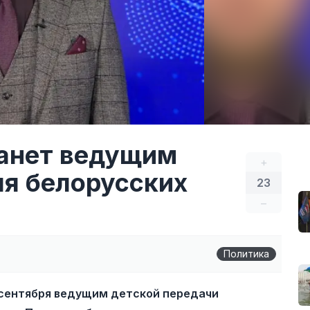
танет ведущим
+
ля белорусских
23
–
Политика
1 сентября ведущим детской передачи