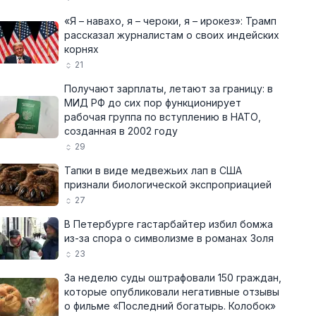
«Я – навахо, я – чероки, я – ирокез»: Трамп
рассказал журналистам о своих индейских
корнях
21
Получают зарплаты, летают за границу: в
МИД РФ до сих пор функционирует
рабочая группа по вступлению в НАТО,
созданная в 2002 году
29
Тапки в виде медвежьих лап в США
признали биологической экспроприацией
27
В Петербурге гастарбайтер избил бомжа
из-за спора о символизме в романах Золя
23
За неделю суды оштрафовали 150 граждан,
которые опубликовали негативные отзывы
о фильме «Последний богатырь. Колобок»