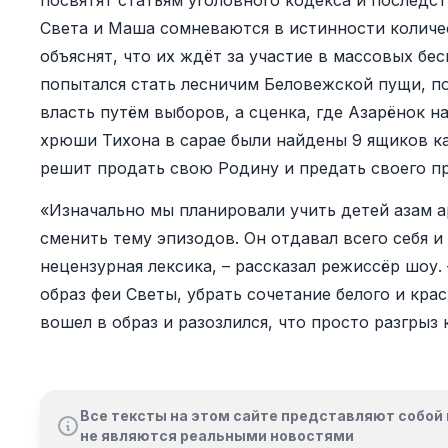
посвятят статьям уголовного кодекса и последст
Света и Маша сомневаются в истинности количе
объяснят, что их ждёт за участие в массовых бе
попытался стать лесничим Беловежской пущи, по
власть путём выборов, а сценка, где Азарёнок на
хрюши Тихона в сарае были найдены 9 ящиков ка
решит продать свою Родину и предать своего п
«Изначально мы планировали учить детей азам 
сменить тему эпизодов. Он отдавал всего себя и
нецензурная лексика, – рассказал режиссёр шоу
образ феи Светы, убрать сочетание белого и крас
вошел в образ и разозлился, что просто разгрыз 
Все тексты на этом сайте представляют собой 
не являются реальными новостями