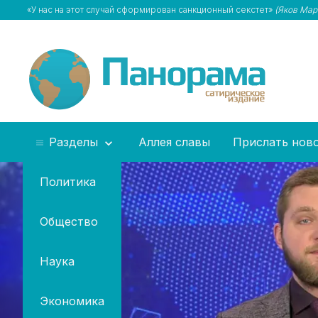
«У нас на этот случай сформирован санкционный секстет»
(Яков Мар
Разделы
Аллея славы
Прислать нов
Политика
Общество
Наука
Экономика