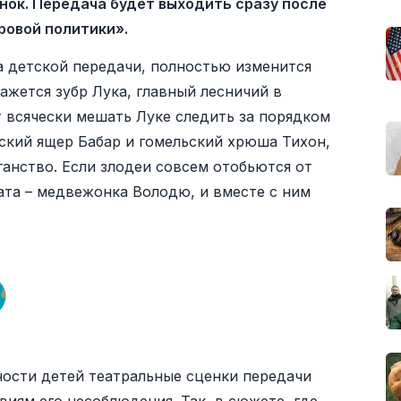
нок. Передача будет выходить сразу после
ровой политики».
а детской передачи, полностью изменится
ажется зубр Лука, главный лесничий в
 всячески мешать Луке следить за порядком
ский ящер Бабар и гомельский хрюша Тихон,
ганство. Если злодеи совсем отобьются от
рата – медвежонка Володю, и вместе с ним
ности детей театральные сценки передачи