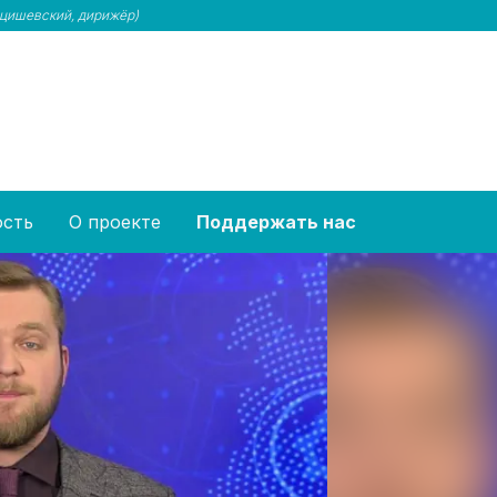
цишевский, дирижёр)
ость
О проекте
Поддержать нас