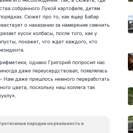
виям его несоблюдения. Так, в сюжете, где
ства собранного Лукой картофеля, детям
спорядках. Сюжет про то, как ящер Бабар
вествует о наказании за намерение сменить
резает кусок колбасы, после того, как у
пусты, покажет, что ждет каждого, кто
резидента.
арифметики, однако Григорий попросил нас
 иногда даже переусердствовал, появлялась
. – Нам даже пришлось немного переработать
ного цвета, поскольку наш коллега так
куклу».
гротескные пародии на реальность и