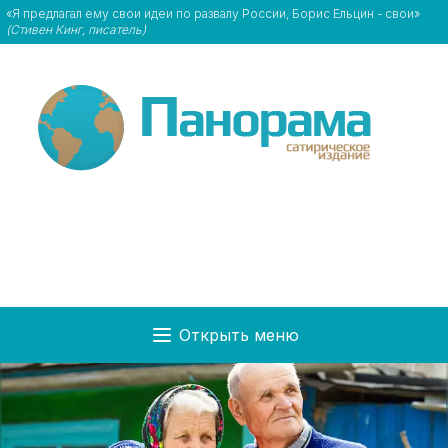
«Я предлагал ему свои идеи по развалу России, Борис Ельцин - свои»
(Стивен Кинг, писатель)
Открыть меню