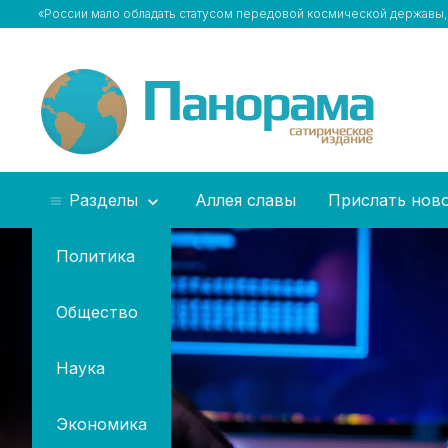
«России мало обладать статусом передовой космической державы
Разделы
Аллея славы
Прислать нов
Политика
Общество
Наука
Экономика