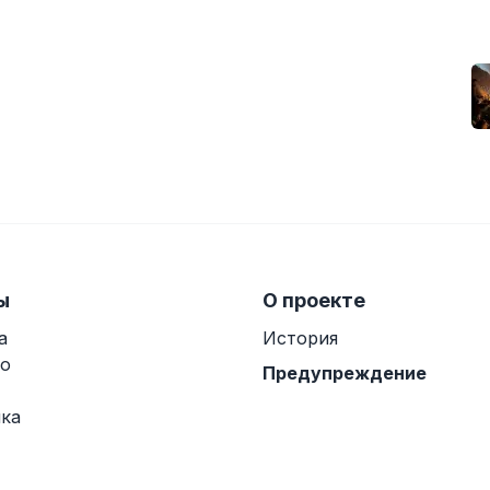
ы
О проекте
а
История
о
Предупреждение
ка