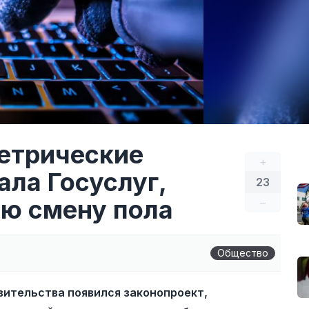
етрические
+
ала Госуслуг,
23
ю смену пола
–
Общество
вительства появился законопроект,