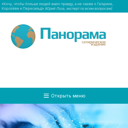
«Хочу, чтобы больше людей знало правду, а не сказки о Гагарине,
Королёве и Пересильд»
(Юрий Лоза, эксперт по всем вопросам)
Открыть меню