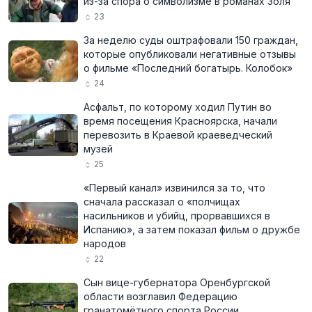
из-за спора о символизме в романах Золя
23
За неделю суды оштрафовали 150 граждан,
которые опубликовали негативные отзывы
о фильме «Последний богатырь. Колобок»
24
Асфальт, по которому ходил Путин во
время посещения Красноярска, начали
перевозить в Краевой краеведческий
музей
25
«Первый канал» извинился за то, что
сначала рассказал о «полчищах
насильников и убийц, прорвавшихся в
Испанию», а затем показал фильм о дружбе
народов
22
Сын вице-губернатора Оренбургской
области возглавил Федерацию
гранатомётного спорта России