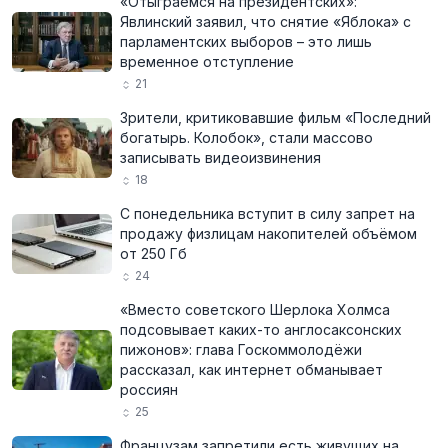
«Отыграемся на президентских»:
Явлинский заявил, что снятие «Яблока» с
парламентских выборов – это лишь
временное отступление
21
Зрители, критиковавшие фильм «Последний
богатырь. Колобок», стали массово
записывать видеоизвинения
18
С понедельника вступит в силу запрет на
продажу физлицам накопителей объёмом
от 250 Гб
24
«Вместо советского Шерлока Холмса
подсовывает каких-то англосаксонских
пижонов»: глава Госкоммолодёжи
рассказал, как интернет обманывает
россиян
25
Французам запретили есть живущих на