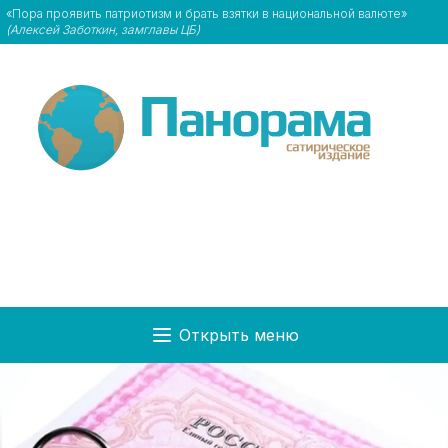
«Пора проявить патриотизм и брать взятки в национальной валюте»
(Алексей Заботкин, замглавы ЦБ)
Открыть меню