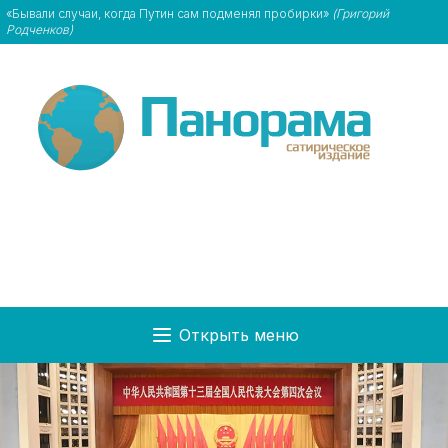
«Бывали случаи, когда Путин сам подменял пробирки»
(Григорий
Родченков)
Открыть меню