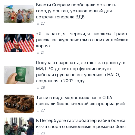
Власти Сызрани пообещали оставить
городу фонтан, установленный для
встречи генерала ВДВ
27
«Я – навахо, я – чероки, я – ирокез»: Трамп
рассказал журналистам о своих индейских
корнях
21
Получают зарплаты, летают за границу: в
МИД РФ до сих пор функционирует
рабочая группа по вступлению в НАТО,
созданная в 2002 году
29
Тапки в виде медвежьих лап в США
признали биологической экспроприацией
27
В Петербурге гастарбайтер избил бомжа
из-за спора о символизме в романах Золя
23