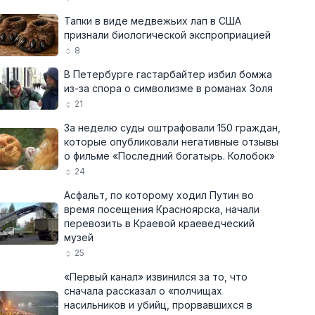
Тапки в виде медвежьих лап в США
признали биологической экспроприацией
8
В Петербурге гастарбайтер избил бомжа
из-за спора о символизме в романах Золя
21
За неделю суды оштрафовали 150 граждан,
которые опубликовали негативные отзывы
о фильме «Последний богатырь. Колобок»
24
Асфальт, по которому ходил Путин во
время посещения Красноярска, начали
перевозить в Краевой краеведческий
музей
25
«Первый канал» извинился за то, что
сначала рассказал о «полчищах
насильников и убийц, прорвавшихся в