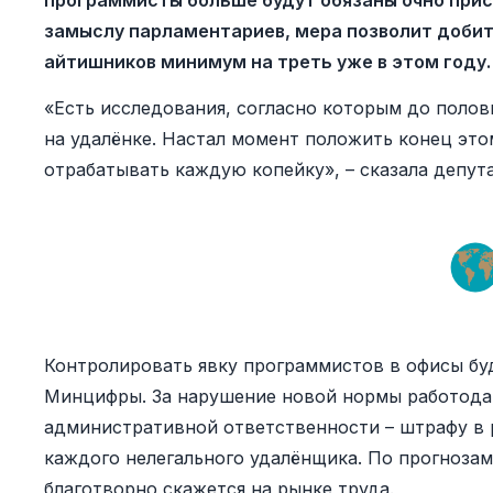
программисты больше будут обязаны очно прису
замыслу парламентариев, мера позволит добит
айтишников минимум на треть уже в этом году.
«Есть исследования, согласно которым до поло
на удалёнке. Настал момент положить конец это
отрабатывать каждую копейку», – сказала депут
Контролировать явку программистов в офисы бу
Минцифры. За нарушение новой нормы работода
административной ответственности – штрафу в р
каждого нелегального удалёнщика. По прогнозам
благотворно скажется на рынке труда.