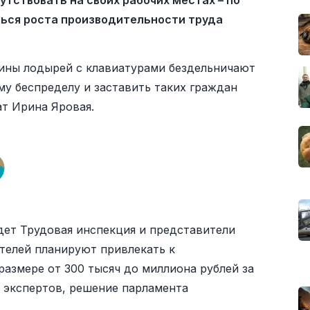
тствовать на своих рабочих местах – по
ься роста производительности труда
вины лодырей с клавиатурами бездельничают
му беспределу и заставить таких граждан
ат Ирина Яровая.
дет Трудовая инспекция и представители
телей планируют привлекать к
азмере от 300 тысяч до миллиона рублей за
 экспертов, решение парламента