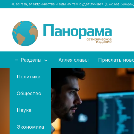
«Без газа, электричества и еды им там будет лучше»
(Джозеф Байден,
Разделы
Аллея славы
Прислать нов
Политика
Общество
Наука
Экономика