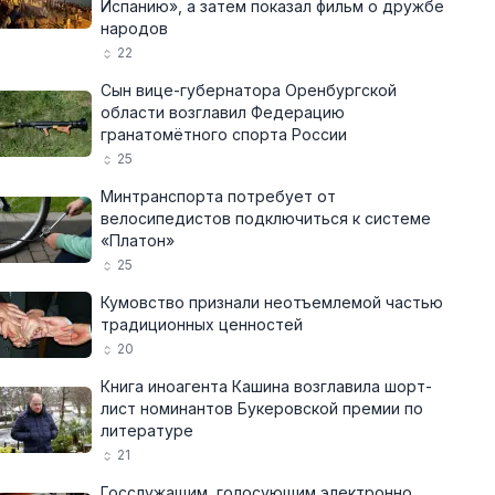
Испанию», а затем показал фильм о дружбе
народов
22
Сын вице-губернатора Оренбургской
области возглавил Федерацию
гранатомётного спорта России
25
Минтранспорта потребует от
велосипедистов подключиться к системе
«Платон»
25
Кумовство признали неотъемлемой частью
традиционных ценностей
20
Книга иноагента Кашина возглавила шорт-
лист номинантов Букеровской премии по
литературе
21
Госслужащим, голосующим электронно,