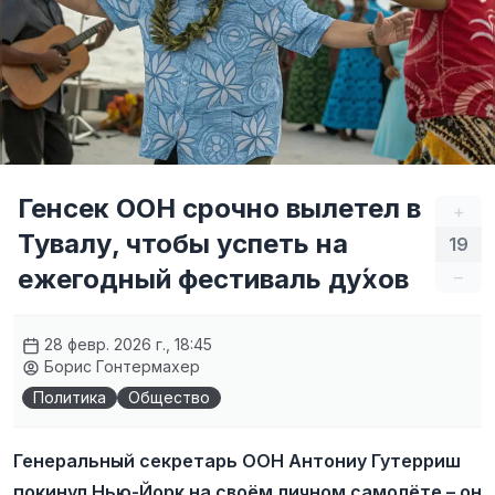
Генсек ООН срочно вылетел в
+
Тувалу, чтобы успеть на
19
ежегодный фестиваль ду́хов
–
28 февр. 2026 г., 18:45
Борис Гонтермахер
Политика
Общество
Генеральный секретарь ООН Антониу Гутерриш
покинул Нью-Йорк на своём личном самолёте – он