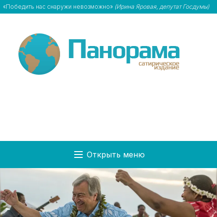
«Победить нас снаружи невозможно»
(Ирина Яровая, депутат Госдумы)
Открыть меню