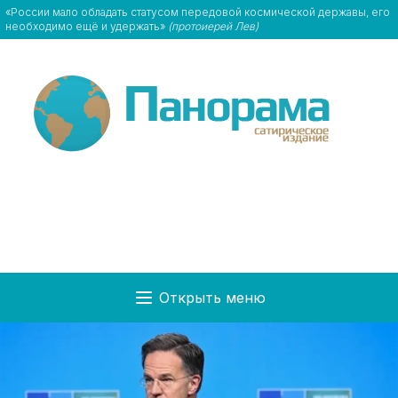
«России мало обладать статусом передовой космической державы, его
необходимо ещё и удержать»
(протоиерей Лев)
Открыть меню