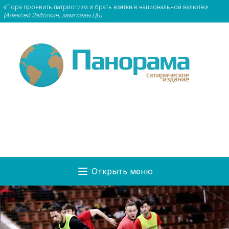
«Пора проявить патриотизм и брать взятки в национальной валюте»
(Алексей Заботкин, замглавы ЦБ)
Открыть меню