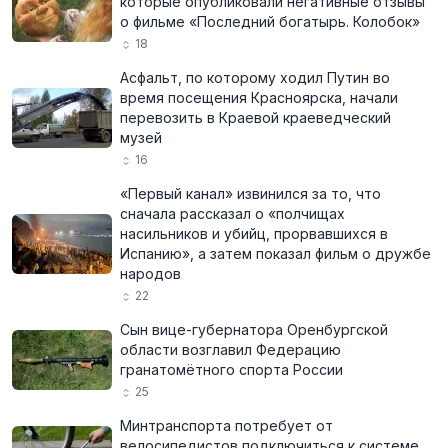
которые опубликовали негативные отзывы
о фильме «Последний богатырь. Колобок»
18
Асфальт, по которому ходил Путин во
время посещения Красноярска, начали
перевозить в Краевой краеведческий
музей
16
«Первый канал» извинился за то, что
сначала рассказал о «полчищах
насильников и убийц, прорвавшихся в
Испанию», а затем показал фильм о дружбе
народов
22
Сын вице-губернатора Оренбургской
области возглавил Федерацию
гранатомётного спорта России
25
Минтранспорта потребует от
велосипедистов подключиться к системе