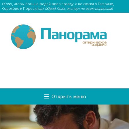
«Хочу, чтобы больше людей знало правду, а не сказки о Гагарине,
Королёве и Пересильд»
(Юрий Лоза, эксперт по всем вопросам)
Открыть меню