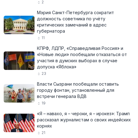
2
Мэрия Санкт-Петербурга сократит
должность советника по учёту
критических замечаний в адрес
губернатора
11
КПРФ, ЛДПР, «Справедливая Россия» и
«Новые люди» пообещали отказаться от
участия в думских выборах в случае
допуска «Яблока»
23
Власти Сызрани пообещали оставить
городу фонтан, установленный для
встречи генерала ВДВ
19
«Я – навахо, я – чероки, я – ирокез»: Трамп
рассказал журналистам о своих индейских
корнях
21