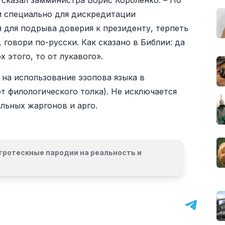
сказал замминистра Борис Короленко. – Но
м специально для дискредитации
я для подрыва доверия к президенту, терпеть
 говори по-русски. Как сказано в Библии: да
рх этого, то от лукавого».
на использование эзопова языка в
т филологического толка). Не исключается
льных жаргонов и арго.
гротескные пародии на реальность и