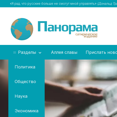
«Я рад, что русские больше не смогут мной управлять»
(Дональд Тр
Разделы
Аллея славы
Прислать нов
Политика
Общество
Наука
Экономика