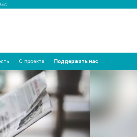
амп)
ость
О проекте
Поддержать нас