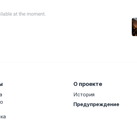
ы
О проекте
а
История
о
Предупреждение
ка