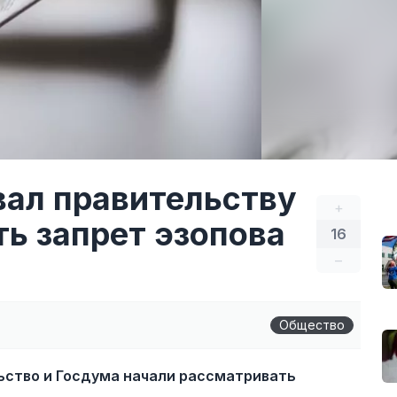
ал правительству
+
ь запрет эзопова
16
–
Общество
ьство и Госдума начали рассматривать