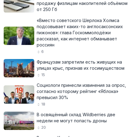
продажу физлицам накопителей объёмом
от 250 Гб
«Вместо советского Шерлока Холмса
подсовывает каких-то англосаксонских
пижонов»: глава Госкоммолодёжи
рассказал, как интернет обманывает
россиян
6
Французам запретили есть живущих на
улицах крыс, признав их госимуществом
15
Социологи принесли извинения за опрос,
согласно которому рейтинг «Яблока»
превысил 30%
18
В освящённый склад Wildberries две
недели не могут попасть дроны
20