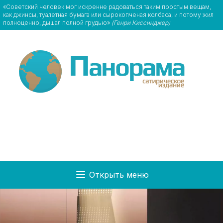
«Советский человек мог искренне радоваться таким простым вещам,
как джинсы, туалетная бумага или сырокопченая колбаса, и потому жил
полноценно, дышал полной грудью»
(Генри Киссинджер)
Открыть меню