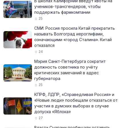
В школах Калифорнии введут квоты на
учеников-трансгендеров, чтобы
поддержать фармкомпании
25
СМИ: Россия просила Китай прекратить
называть Волгоград иероглифами,
означающими «город Сталина». Китай
отказался
24
Мэрия Санкт-Петербурга сократит
должность советника по учёту
критических замечаний в адрес
губернатора
25
КПРФ, ЛДПР, «Справедливая Россия» и
«Новые люди» пообещали отказаться от
участия в думских выборах в случае
допуска «Яблока»
27
Власти Сызрани пообещали оставить