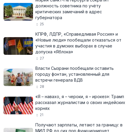
должность советника по учёту
критических замечаний в адрес
губернатора
25
КПРФ, ЛДПР, «Справедливая Россия» и
«Новые люди» пообещали отказаться от
участия в думских выборах в случае
допуска «Яблока»
27
Власти Сызрани пообещали оставить
городу фонтан, установленный для
встречи генерала ВДВ
28
«Я – навахо, я – чероки, я – ирокез»: Трамп
рассказал журналистам о своих индейских
корнях
21
Получают зарплаты, летают за границу: в
МИД РФ до сих пор функционирует