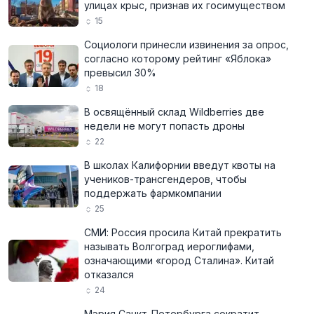
улицах крыс, признав их госимуществом
15
Социологи принесли извинения за опрос,
согласно которому рейтинг «Яблока»
превысил 30%
18
В освящённый склад Wildberries две
недели не могут попасть дроны
22
В школах Калифорнии введут квоты на
учеников-трансгендеров, чтобы
поддержать фармкомпании
25
СМИ: Россия просила Китай прекратить
называть Волгоград иероглифами,
означающими «город Сталина». Китай
отказался
24
Мэрия Санкт-Петербурга сократит