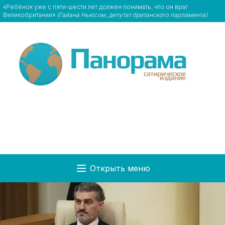
«Ребёнок уже с пяти-шести лет должен понимать, что он враг
Великобритании»
(Гайана Ньюсом, депутат британского парламента)
Открыть меню