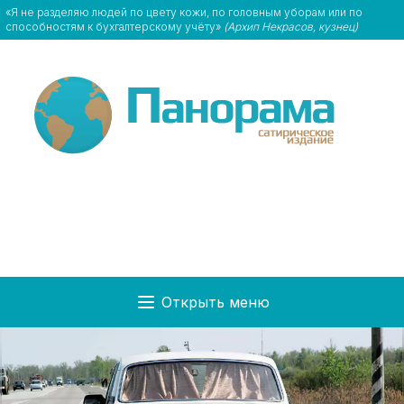
«Я не разделяю людей по цвету кожи, по головным уборам или по
способностям к бухгалтерскому учёту»
(Архип Некрасов, кузнец)
Открыть меню