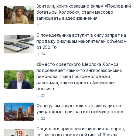
Зрители, критиковавшие фильм «Последний
богатырь. Колобок», стали массово
записывать видеоизвинения
1
С понедельника вступит в силу запрет на
продажу физлицам накопителей объёмом
от 250 Гб
24
«Вместо советского Шерлока Холмса
подсовывает каких-то англосаксонских
пижонов»: глава Госкоммолодёжи
рассказал, как интернет обманывает
россиян
25
Французам запретили есть живущих на
улицах крыс, признав их госимуществом
22
Социологи принесли извинения за опрос,
согласно которому рейтинг «Яблока»