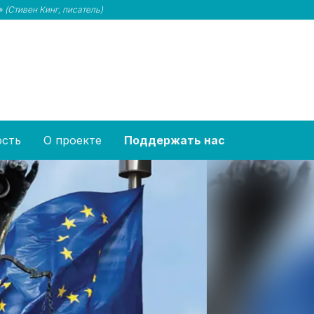
и»
(Стивен Кинг, писатель)
ость
О проекте
Поддержать нас