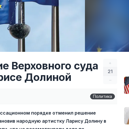
е Верховного суда
+
21
арисе Долиной
–
Политика
кассационном порядке отменил решение
ановив народную артистку Ларису Долину в