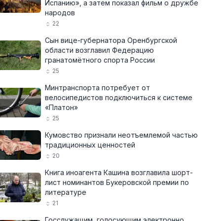
Испанию», а затем показал фильм о дружбе
народов
22
Сын вице-губернатора Оренбургской
области возглавил Федерацию
гранатомётного спорта России
25
Минтранспорта потребует от
велосипедистов подключиться к системе
«Платон»
25
Кумовство признали неотъемлемой частью
традиционных ценностей
20
Книга иноагента Кашина возглавила шорт-
лист номинантов Букеровской премии по
литературе
21
Госслужащим, голосующим электронно,