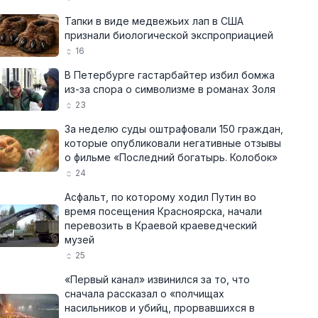
Тапки в виде медвежьих лап в США
признали биологической экспроприацией
16
В Петербурге гастарбайтер избил бомжа
из-за спора о символизме в романах Золя
23
За неделю суды оштрафовали 150 граждан,
которые опубликовали негативные отзывы
о фильме «Последний богатырь. Колобок»
24
Асфальт, по которому ходил Путин во
время посещения Красноярска, начали
перевозить в Краевой краеведческий
музей
25
«Первый канал» извинился за то, что
сначала рассказал о «полчищах
насильников и убийц, прорвавшихся в