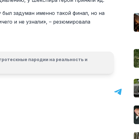
дивлению, у Шекспира герои приняли яд.
 был задуман именно такой финал, но на
чего и не узнали», – резюмировала
гротескные пародии на реальность и