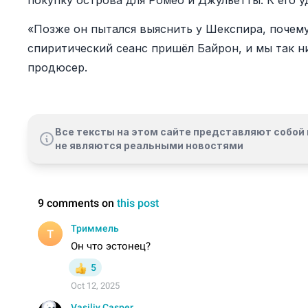
покупку острова для Ромео и Джульетты. К его у
«Позже он пытался выяснить у Шекспира, почему
спиритический сеанс пришёл Байрон, и мы так ни
продюсер.
Все тексты на этом сайте представляют собой 
не являются реальными новостями