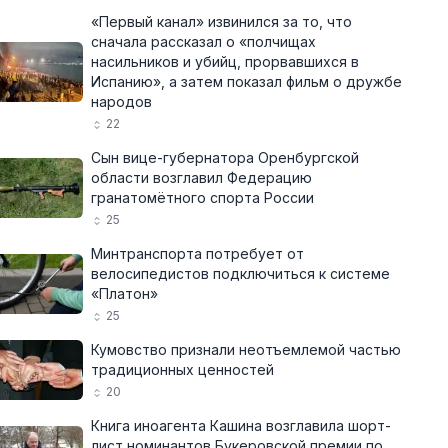
«Первый канал» извинился за то, что
сначала рассказал о «полчищах
насильников и убийц, прорвавшихся в
Испанию», а затем показал фильм о дружбе
народов
22
Сын вице-губернатора Оренбургской
области возглавил Федерацию
гранатомётного спорта России
25
Минтранспорта потребует от
велосипедистов подключиться к системе
«Платон»
25
Кумовство признали неотъемлемой частью
традиционных ценностей
20
Книга иноагента Кашина возглавила шорт-
лист номинантов Букеровской премии по