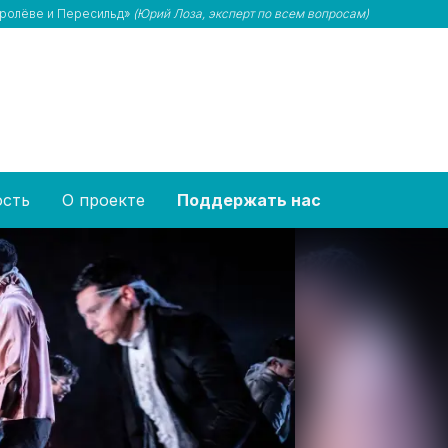
Королёве и Пересильд»
(Юрий Лоза, эксперт по всем вопросам)
ость
О проекте
Поддержать нас