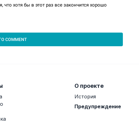
ы
О проекте
а
История
о
Предупреждение
ка