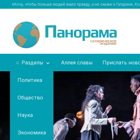
«Хочу, чтобы больше людей знало правду, а не сказки о Гагарине, 
Разделы
Аллея славы
Прислать нов
Политика
Общество
Наука
Экономика