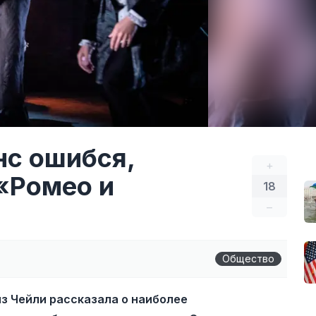
нс ошибся,
+
«Ромео и
18
–
Общество
из Чейли рассказала о наиболее