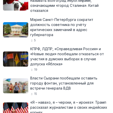
называть Волгоград иероглифами,
означающими «город Сталина». Китай
отказался
Мэрия Санкт-Петербурга сократит
должность советника по учёту
критических замечаний в адрес
губернатора
5
КПРФ, ЛДПР, «Справедливая Россия» и
«Новые люди» пообещали отказаться от
участия в думских выборах в случае
допуска «Яблока»
19
Власти Сызрани пообещали оставить
городу фонтан, установленный для
встречи генерала ВДВ
15
«Я – навахо, я – чероки, я – ирокез»: Трамп
рассказал журналистам о своих индейских
корнях