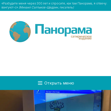
«Разбудите меня через 300 лет и спросите, как там Панорама, я отвечу:
вангуют-с»
(Михаил Салтыков-Щедрин, писатель)
Открыть меню