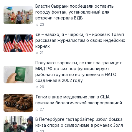
Власти Сызрани пообещали оставить
городу фонтан, установленный для
встречи генерала ВДВ
23
«Я – навахо, я – чероки, я – ирокез»: Трамп
рассказал журналистам о своих индейских
корнях
21
Получают зарплаты, летают за границу: в
МИД РФ до сих пор функционирует
рабочая группа по вступлению в НАТО,
созданная в 2002 году
29
Тапки в виде медвежьих лап в США
признали биологической экспроприацией
27
В Петербурге гастарбайтер избил бомжа
из-за спора о символизме в романах Золя
23