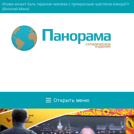
«Разве может быть тираном человек с прекрасным чувством юмора?»
(Виталий Манн)
Открыть меню