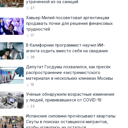
утраченной из-за санкций
27
Хавьер Милей посоветовал аргентинцам
продавать почки для решения финансовых
трудностей
17
В Калифорнии программист научил ИИ-
агента ходить вместо себя на свидания
28
Депутат Госдумы похвалился, как пресёк
распространение «экстремистского
материала» в нескольких клиниках Москвы
19
Учёные обнаружили возрастные изменения
у людей, прививавшихся от COVID-19
23
Испанские силовики прочёсывают кварталы
Сеуты в поисках оставшихся мигрантов,
чтобы уговорить их остаться