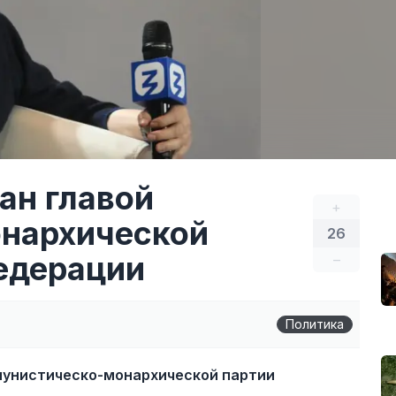
ан главой
+
нархической
26
едерации
–
Политика
мунистическо-монархической партии