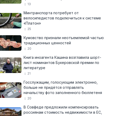
13
Минтранспорта потребует от
велосипедистов подключиться к системе
«Платон»
25
Кумовство признали неотъемлемой частью
традиционных ценностей
20
Книга иноагента Кашина возглавила шорт-
лист номинантов Букеровской премии по
литературе
21
Госслужащим, голосующим электронно,
больше не придётся отправлять
начальству фото заполненного бюллетеня
20
В Совфеде предложили компенсировать
россиянам стоимость недвижимости в ЕС,