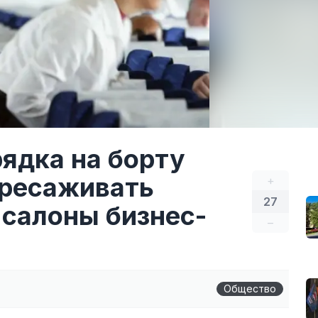
ядка на борту
ересаживать
+
27
 салоны бизнес-
–
Общество