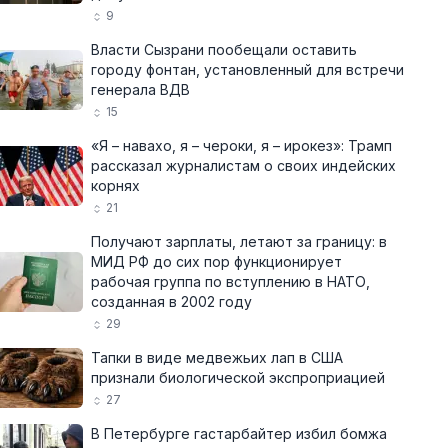
9
Власти Сызрани пообещали оставить
городу фонтан, установленный для встречи
генерала ВДВ
15
«Я – навахо, я – чероки, я – ирокез»: Трамп
рассказал журналистам о своих индейских
корнях
21
Получают зарплаты, летают за границу: в
МИД РФ до сих пор функционирует
рабочая группа по вступлению в НАТО,
созданная в 2002 году
29
Тапки в виде медвежьих лап в США
признали биологической экспроприацией
27
В Петербурге гастарбайтер избил бомжа