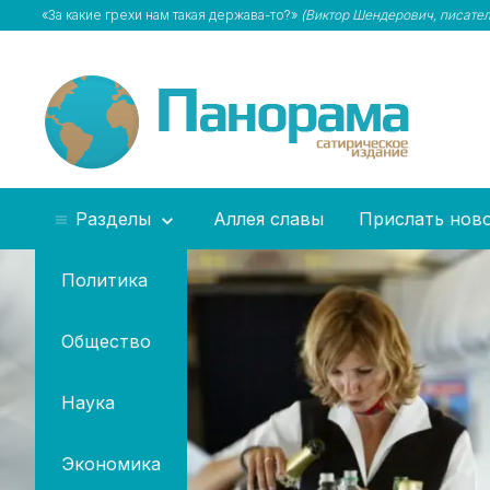
«За какие грехи нам такая держава-то?»
(Виктор Шендерович, писател
Разделы
Аллея славы
Прислать нов
Политика
Общество
Наука
Экономика