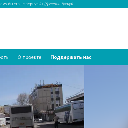
чему бы его не вернуть?»
(Джастин Трюдо)
ость
О проекте
Поддержать нас