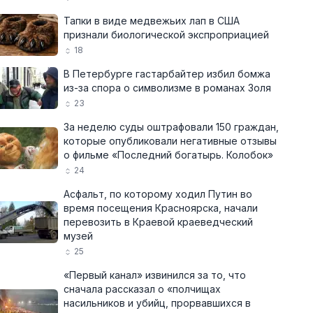
Тапки в виде медвежьих лап в США
признали биологической экспроприацией
18
В Петербурге гастарбайтер избил бомжа
из-за спора о символизме в романах Золя
23
За неделю суды оштрафовали 150 граждан,
которые опубликовали негативные отзывы
о фильме «Последний богатырь. Колобок»
24
Асфальт, по которому ходил Путин во
время посещения Красноярска, начали
перевозить в Краевой краеведческий
музей
25
«Первый канал» извинился за то, что
сначала рассказал о «полчищах
насильников и убийц, прорвавшихся в