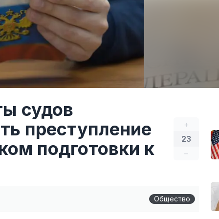
ты судов
ть преступление
+
23
ком подготовки к
–
Общество