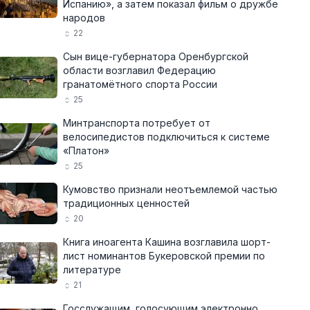
Испанию», а затем показал фильм о дружбе
народов
22
Сын вице-губернатора Оренбургской
области возглавил Федерацию
гранатомётного спорта России
25
Минтранспорта потребует от
велосипедистов подключиться к системе
«Платон»
25
Кумовство признали неотъемлемой частью
традиционных ценностей
20
Книга иноагента Кашина возглавила шорт-
лист номинантов Букеровской премии по
литературе
21
Госслужащим, голосующим электронно,