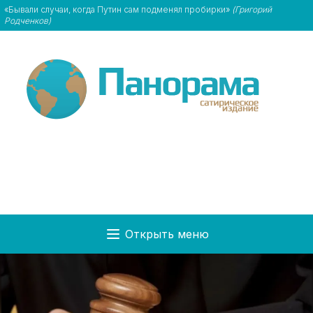
«Бывали случаи, когда Путин сам подменял пробирки»
(Григорий
Родченков)
Открыть меню