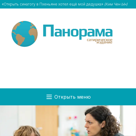
«Открыть синагогу в Пхеньяне хотел ещё мой дедушка»
(Ким Чен Ын)
Открыть меню