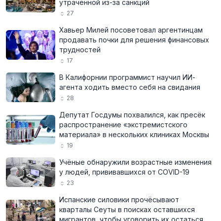
утраченной из-за санкций
27
Хавьер Милей посоветовал аргентинцам
продавать почки для решения финансовых
трудностей
17
В Калифорнии программист научил ИИ-
агента ходить вместо себя на свидания
28
Депутат Госдумы похвалился, как пресёк
распространение «экстремистского
материала» в нескольких клиниках Москвы
19
Учёные обнаружили возрастные изменения
у людей, прививавшихся от COVID-19
23
Испанские силовики прочёсывают
кварталы Сеуты в поисках оставшихся
мигрантов, чтобы уговорить их остаться