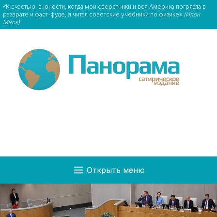
«К счастью, в юноcти, когда мои сверстники и вся Америка погрязла в
разврате и фаст-фуде, я читал советские учебники по физике»
(Илон
Маск)
Открыть меню