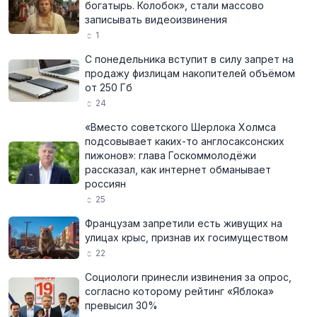
богатырь. Колобок», стали массово
записывать видеоизвинения
1
С понедельника вступит в силу запрет на
продажу физлицам накопителей объёмом
от 250 Гб
24
«Вместо советского Шерлока Холмса
подсовывает каких-то англосаксонских
пижонов»: глава Госкоммолодёжи
рассказал, как интернет обманывает
россиян
25
Французам запретили есть живущих на
улицах крыс, признав их госимуществом
22
Социологи принесли извинения за опрос,
согласно которому рейтинг «Яблока»
превысил 30%