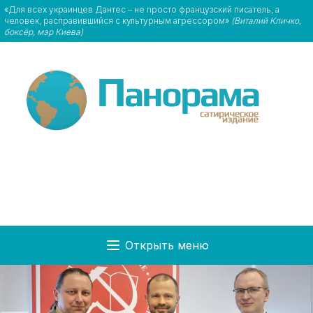
«Для всех украинцев Дантес – не просто французский писатель, а
человек, расправившийся с культурным агрессором»
(Виталий Кличко,
боксёр, мэр Киева)
Открыть меню