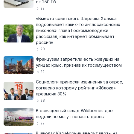
от 250 Гб
22
«Вместо советского Шерлока Холмса
подсовывает каких-то англосаксонских
пижонов»: глава Госкоммолодёжи
рассказал, как интернет обманывает
россиян
20
Французам запретили есть живущих на
улицах крыс, признав их госимуществом
22
Социологи принесли извинения за опрос,
согласно которому рейтинг «Яблока»
превысил 30%
28
В освящённый склад Wildberries две
недели не могут попасть дроны
22
В школах Калифорнии введут квоты на