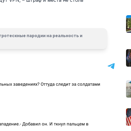
дут VPN, – штраф и места не столь
гротескные пародии на реальность и