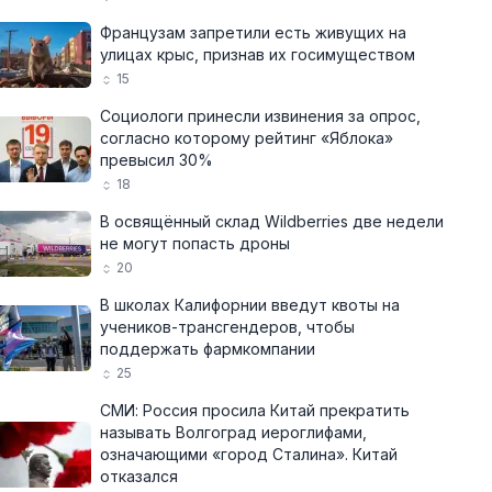
Французам запретили есть живущих на
улицах крыс, признав их госимуществом
15
Социологи принесли извинения за опрос,
согласно которому рейтинг «Яблока»
превысил 30%
18
В освящённый склад Wildberries две недели
не могут попасть дроны
20
В школах Калифорнии введут квоты на
учеников-трансгендеров, чтобы
поддержать фармкомпании
25
СМИ: Россия просила Китай прекратить
называть Волгоград иероглифами,
означающими «город Сталина». Китай
отказался