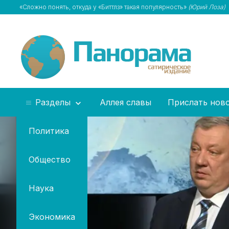
«Сложно понять, откуда у «Биттлз» такая популярность»
(Юрий Лоза)
Разделы
Аллея славы
Прислать нов
Политика
Общество
Наука
Экономика