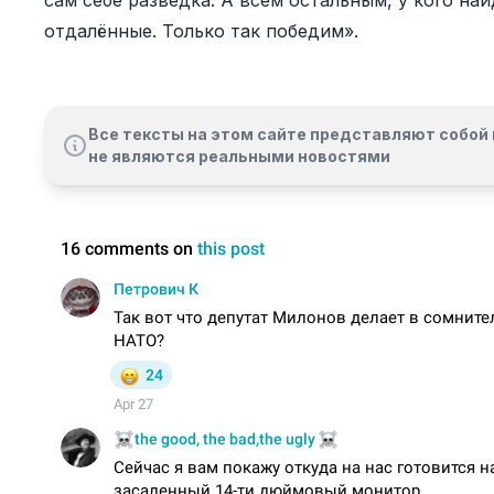
сам себе разведка. А всем остальным, у кого най
отдалённые. Только так победим».
Все тексты на этом сайте представляют собой 
не являются реальными новостями