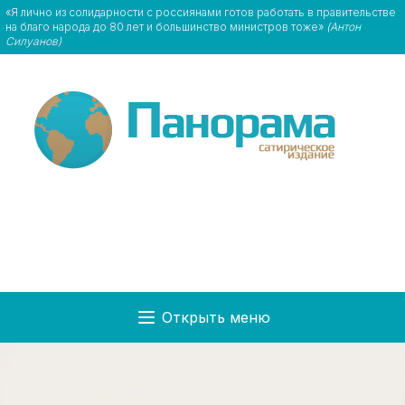
«Я лично из солидарности с россиянами готов работать в правительстве
на благо народа до 80 лет и большинство министров тоже»
(Антон
Силуанов)
Открыть меню