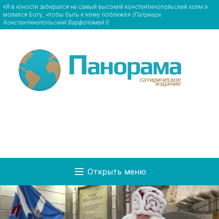
«Я в юности забирался на самый высокий константинопольский холм и
молился Богу, чтобы быть к нему поближе»
(Патриарх
Константинопольский Варфоломей I)
Открыть меню