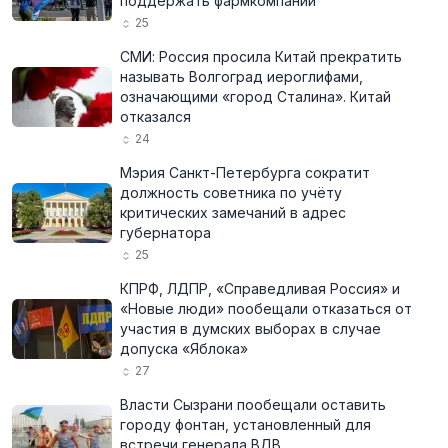
поддержать фармкомпании
25
СМИ: Россия просила Китай прекратить
называть Волгоград иероглифами,
означающими «город Сталина». Китай
отказался
24
Мэрия Санкт-Петербурга сократит
должность советника по учёту
критических замечаний в адрес
губернатора
25
КПРФ, ЛДПР, «Справедливая Россия» и
«Новые люди» пообещали отказаться от
участия в думских выборах в случае
допуска «Яблока»
27
Власти Сызрани пообещали оставить
городу фонтан, установленный для
встречи генерала ВДВ