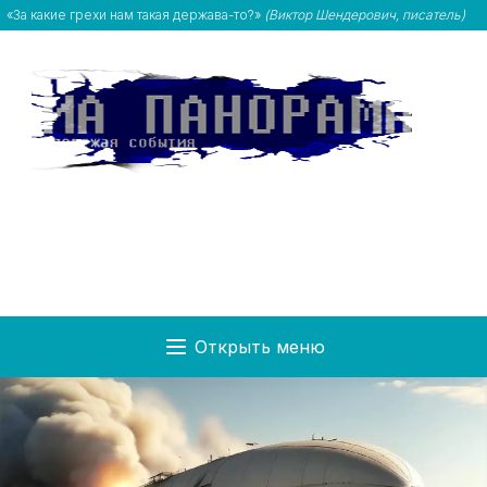
«За какие грехи нам такая держава-то?»
(Виктор Шендерович, писатель)
Открыть меню