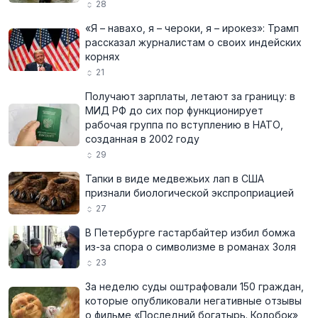
28
«Я – навахо, я – чероки, я – ирокез»: Трамп
рассказал журналистам о своих индейских
корнях
21
Получают зарплаты, летают за границу: в
МИД РФ до сих пор функционирует
рабочая группа по вступлению в НАТО,
созданная в 2002 году
29
Тапки в виде медвежьих лап в США
признали биологической экспроприацией
27
В Петербурге гастарбайтер избил бомжа
из-за спора о символизме в романах Золя
23
За неделю суды оштрафовали 150 граждан,
которые опубликовали негативные отзывы
о фильме «Последний богатырь. Колобок»