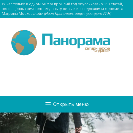
«У нас только в одном МГУ за прошлый год опубликовано 150 статей,
посвящённых личностному опыту веры и исследованиям феномена
Матроны Московской»
(Иван Кропоткин, вице-президент РАН)
Открыть меню