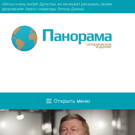
«Элтон очень любит Дагестан, но не может рисковать своим
здоровьем»
(пресс-секретарь Элтона Джона)
Открыть меню