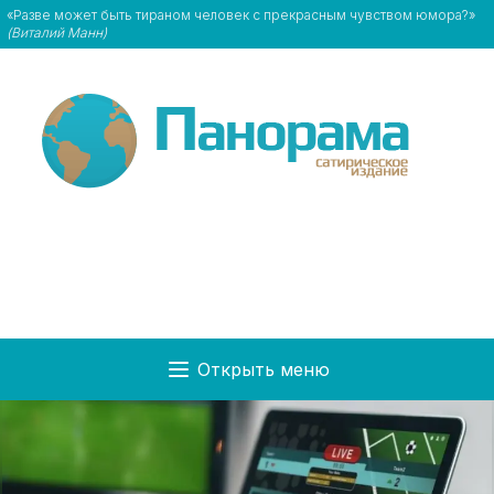
«Разве может быть тираном человек с прекрасным чувством юмора?»
(Виталий Манн)
Открыть меню