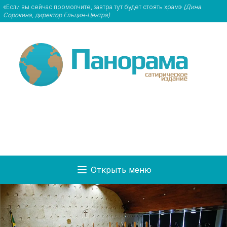
«Если вы сейчас промолчите, завтра тут будет стоять храм»
(Дина
Сорокина, директор Ельцин-Центра)
Открыть меню