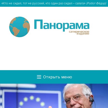
«Кто не сидел, тот не русский, кто один раз сидел – салага»
(Робот Фёдор)
Открыть меню