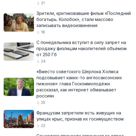
21
Зрители, критиковавшие фильм «Последний
богатырь. Колобок», стали массово
записывать видеоизвинения
18
С понедельника вступит в силу запрет на
продажу физлицам накопителей объёмом
от 250 Гб
24
«Вместо советского Шерлока Холмса
подсовывает каких-то англосаксонских
пижонов»: глава Госкоммолодёжи
рассказал, как интернет обманывает
россиян
25
Французам запретили есть живущих на
улицах крыс, признав их госимуществом
22
Социологи принесли извинения за опрос,