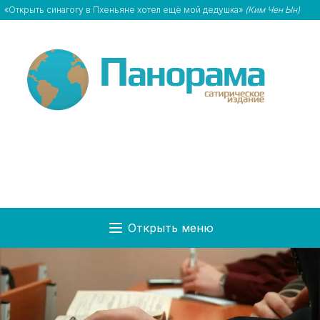
«Открыть синагогу в Пхеньяне хотел ещё мой дедушка»
(Ким Чен Ын)
Открыть меню