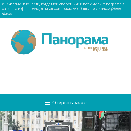
«К счастью, в юноcти, когда мои сверстники и вся Америка погрязла в
разврате и фаст-фуде, я читал советские учебники по физике»
(Илон
Маск)
Открыть меню