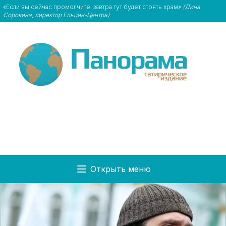
«Если вы сейчас промолчите, завтра тут будет стоять храм»
(Дина
Сорокина, директор Ельцин-Центра)
Открыть меню