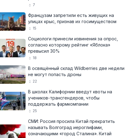
7
Французам запретили есть живущих на
улицах крыс, признав их госимуществом
15
Социологи принесли извинения за опрос,
согласно которому рейтинг «Яблока»
превысил 30%
18
В освящённый склад Wildberries две недели
не могут попасть дроны
22
В школах Калифорнии введут квоты на
учеников-трансгендеров, чтобы
поддержать фармкомпании
25
СМИ: Россия просила Китай прекратить
называть Волгоград иероглифами,
означающими «город Сталина». Китай