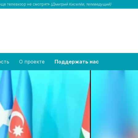
обще телевизор не смотрят»
(Дмитрий Киселёв, телеведущий)
ость
О проекте
Поддержать нас