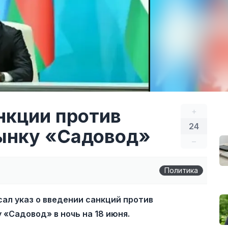
нкции против
+
24
рынку «Садовод»
–
Политика
л указ о введении санкций против
 «Садовод» в ночь на 18 июня.