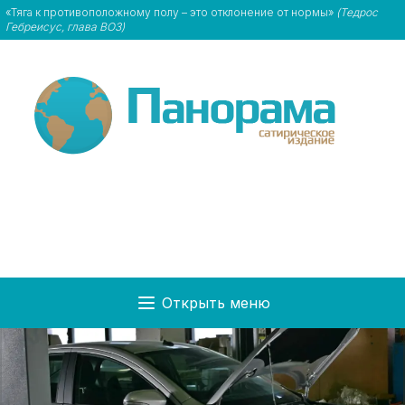
«Тяга к противоположному полу – это отклонение от нормы»
(Тедрос
Гебреисус, глава ВОЗ)
Открыть меню